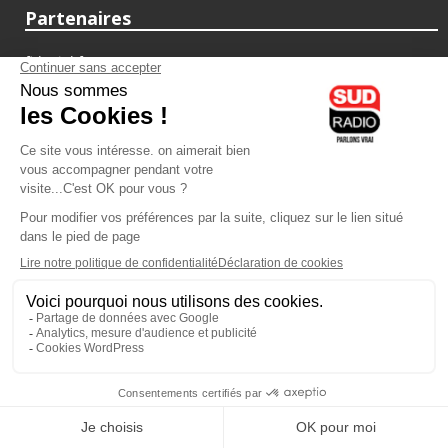
Partenaires
fiducial.fr
lyoncapitale.fr
olympique-et-lyonnais.com
L'application Iphone / Android
Téléchargez l'application
Les cookies
Gestion des cookies
Crédit photos : ©Sud Radio / Pierre Olivier
14H00
-
16H00
16H00 - 17H00
Brigitte Lahaie
Alexandre Delovane
Brigitte Lahaie Sud Radio
C'est votre avenir