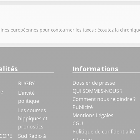
 usines européennes pour contourner les taxes : écoutez la chroniq
lités
Informations
Dossier de presse
RUGBY
QUI SOMMES-NOUS ?
ue
L'invité
Comment nous rejoindre ?
politique
Publicité
S
Les courses
Mentions Légales
hippiques et
CGU
pronostics
Politique de confidentialité
COPE
Sud Radio à
Sitemap