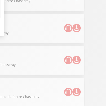
 de Pierre Chasseray
sseray
 Chasseray
onique de Pierre Chasseray