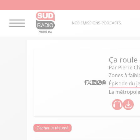
NOS ÉMISSIONS-PODCASTS
Ça roule
Par
Pierre C
Zones à faib
Épisode du j
La métropole 
Cacher le résumé