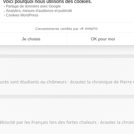
oin dans la lutte contre les excès de vitesse : écoutez la chronique
ons de limitations de vitesse : écoutez la chronique de Pierre Cha
surés sont étudiants ou chômeurs : écoutez la chronique de Pierre
ébiscité par les Français lors des fortes chaleurs : écoutez la chr