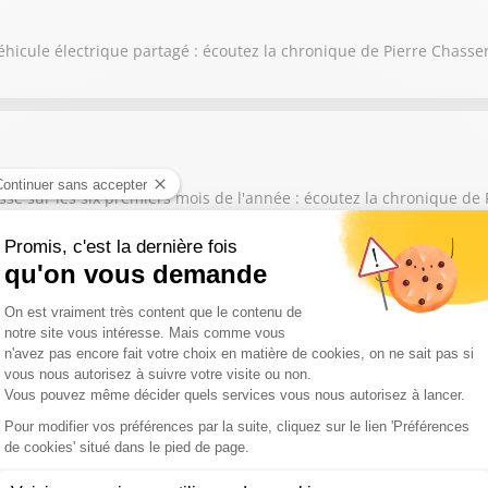
éhicule électrique partagé : écoutez la chronique de Pierre Chasse
issé sur les six premiers mois de l'année : écoutez la chronique de
 son airbag Takata : écoutez la chronique de Pierre Chasseray