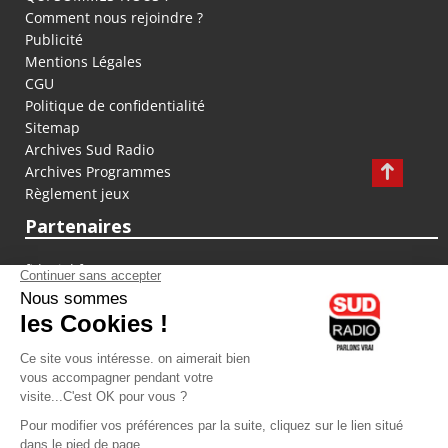
Comment nous rejoindre ?
Publicité
Mentions Légales
CGU
Politique de confidentialité
Sitemap
Archives Sud Radio
Archives Programmes
Règlement jeux
Partenaires
fiducial.fr
lyoncapitale.fr
olympique-et-lyonnais.com
L'application Iphone / Android
Téléchargez l'application