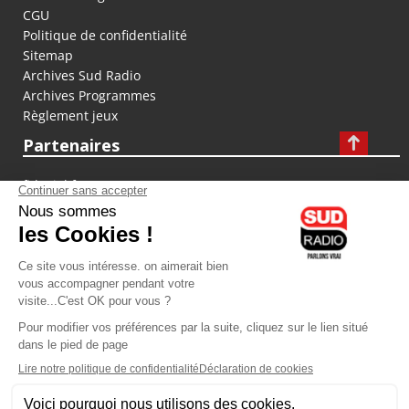
CGU
Politique de confidentialité
Sitemap
Archives Sud Radio
Archives Programmes
Règlement jeux
Partenaires
fiducial.fr
lyoncapitale.fr
olympique-et-lyonnais.com
L'application Iphone / Android
Téléchargez l'application
Les cookies
Gestion des cookies