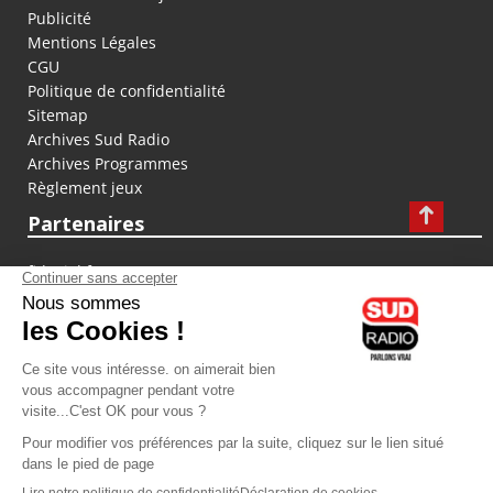
Publicité
Mentions Légales
CGU
Politique de confidentialité
Sitemap
Archives Sud Radio
Archives Programmes
Règlement jeux
Partenaires
fiducial.fr
lyoncapitale.fr
olympique-et-lyonnais.com
L'application Iphone / Android
Téléchargez l'application
Les cookies