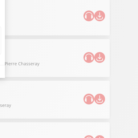
 de Pierre Chasseray
sseray