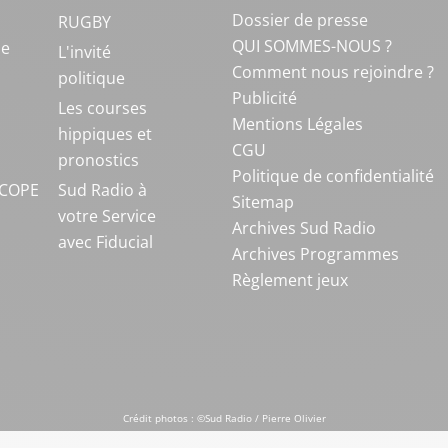
Dossier de presse
RUGBY
QUI SOMMES-NOUS ?
ue
L'invité
Comment nous rejoindre ?
politique
Publicité
S
Les courses
Mentions Légales
hippiques et
CGU
pronostics
Politique de confidentialité
COPE
Sud Radio à
Sitemap
votre Service
Archives Sud Radio
avec Fiducial
Archives Programmes
Règlement jeux
Crédit photos : ©Sud Radio / Pierre Olivier