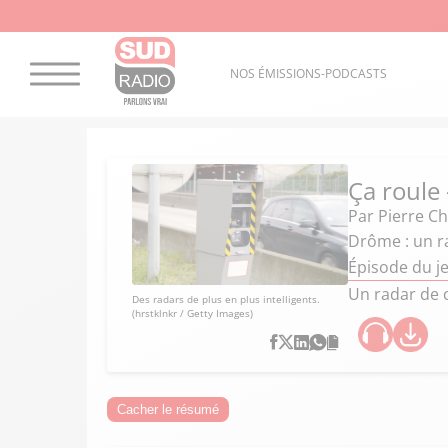
NOS ÉMISSIONS-PODCASTS
Ça roule
Par
Pierre C
Drôme : un ra
Épisode du je
Un radar de 
Des radars de plus en plus intelligents.
(hrstklnkr / Getty Images)
Cacher le résumé