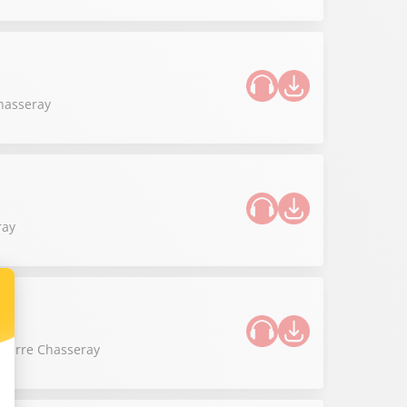
Chasseray
ray
 Pierre Chasseray