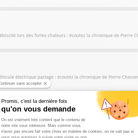
ébiscité lors des fortes chaleurs : écoutez la chronique de Pierre 
éhicule électrique partagé : écoutez la chronique de Pierre Chasse
issé sur les six premiers mois de l'année : écoutez la chronique de