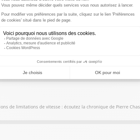
 son airbag Takata : écoutez la chronique de Pierre Chasseray
oin dans la lutte contre les excès de vitesse : écoutez la chronique
ons de limitations de vitesse : écoutez la chronique de Pierre Cha