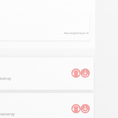
Résumé généré par IA
asseray
Chasseray