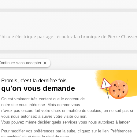
éhicule électrique partagé : écoutez la chronique de Pierre Chasse
issé sur les six premiers mois de l'année : écoutez la chronique de
 son airbag Takata : écoutez la chronique de Pierre Chasseray