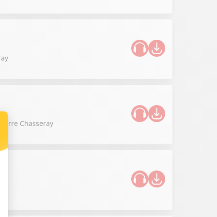
ray
 Pierre Chasseray