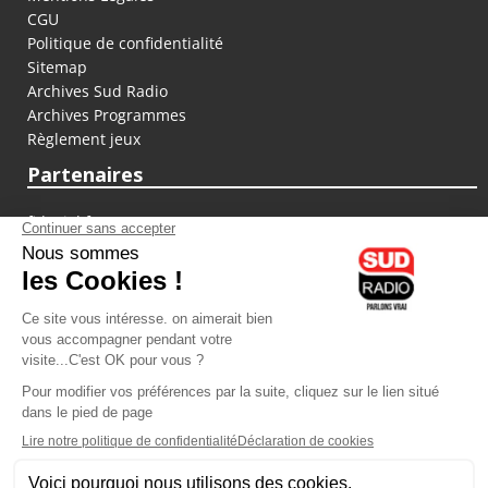
CGU
Politique de confidentialité
Sitemap
Archives Sud Radio
Archives Programmes
Règlement jeux
Partenaires
fiducial.fr
lyoncapitale.fr
olympique-et-lyonnais.com
L'application Iphone / Android
Téléchargez l'application
Les cookies
Gestion des cookies