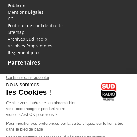
Publicité
Mentions Légales
CGU
Politique de confidentialité
Sitemap
Archives Sud Radio
Archives Programmes
Règlement jeux
Partenaires
fiducial.fr
lyoncapitale.fr
olympique-et-lyonnais.com
L'application Iphone / Android
Téléchargez l'application
Les cookies