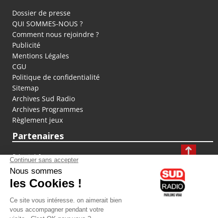
Dossier de presse
QUI SOMMES-NOUS ?
Comment nous rejoindre ?
Publicité
Mentions Légales
CGU
Politique de confidentialité
Sitemap
Archives Sud Radio
Archives Programmes
Règlement jeux
Partenaires
fiducial.fr
lyoncapitale.fr
olympique-et-lyonnais.com
L'application Iphone / Android