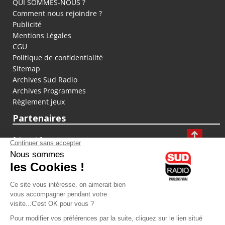
QUI SOMMES-NOUS ?
Comment nous rejoindre ?
Publicité
Mentions Légales
CGU
Politique de confidentialité
Sitemap
Archives Sud Radio
Archives Programmes
Règlement jeux
Partenaires
fiducial.fr
lyoncapitale.fr
olympique-et-lyonnais.com
L'application Iphone / Android
Téléchargez l'application