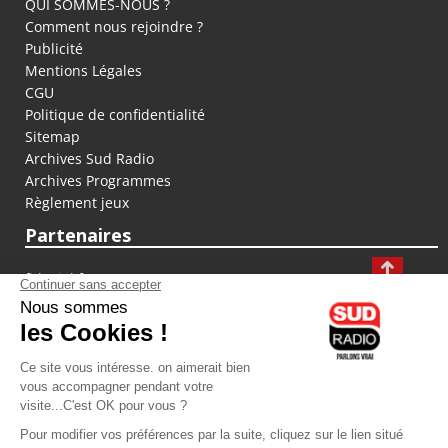
QUI SOMMES-NOUS ?
Comment nous rejoindre ?
Publicité
Mentions Légales
CGU
Politique de confidentialité
Sitemap
Archives Sud Radio
Archives Programmes
Règlement jeux
Partenaires
fiducial.fr
lyoncapitale.fr
olympique-et-lyonnais.com
L'application Iphone / Android
Téléchargez l'application