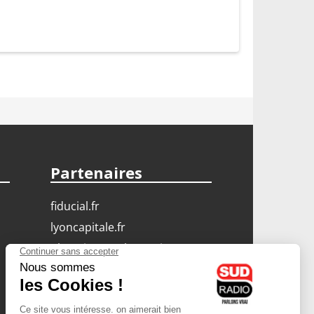
Partenaires
fiducial.fr
lyoncapitale.fr
olympique-et-lyonnais.com
L'application Iphone