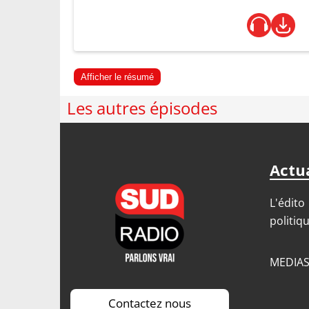
Afficher le résumé
Les autres épisodes
Actua
L'édito
politiq
MEDIA
Contactez nous