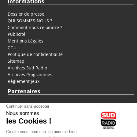
Informations
Dossier de presse
QUI SOMMES-NOUS ?
Comment nous rejoindre ?
Publicité
Mentions Légales
CGU
Politique de confidentialité
Sitemap
Archives Sud Radio
Archives Programmes
Règlement jeux
Partenaires
fiducial.fr
lyoncapitale.fr
olympique-et-lyonnais.com
L'application Iphone / Android