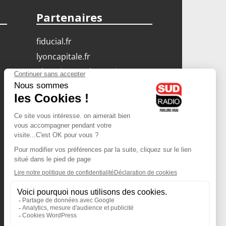
Partenaires
fiducial.fr
lyoncapitale.fr
olympique-et-lyonnais.com
L'application Iphone
/ Android
Téléchargez l'application
Les cookies
Gestion des cookies