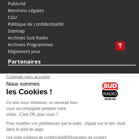
Publicité
Mentions Légales
CGU
Politique de confidentialité
Sitemap
Archives Sud Radio
Archives Programmes
Règlement jeux
Partenaires
fiducial.fr
lyoncapitale.fr
olympique-et-lyonnais.com
L'application Iphone / Android
Téléchargez l'application
Les cookies