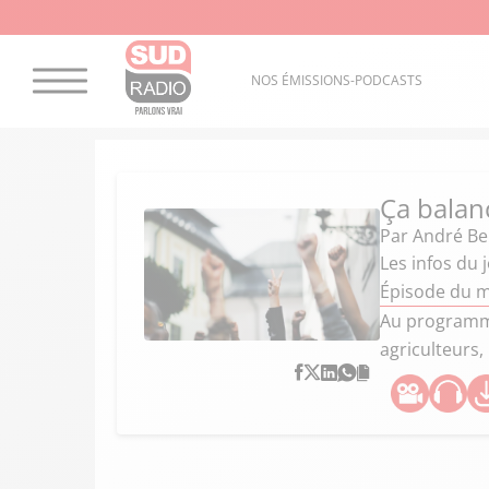
NOS ÉMISSIONS-PODCASTS
Ça balan
Par
André Ber
Les infos du 
Épisode du m
Au programme
agriculteurs,