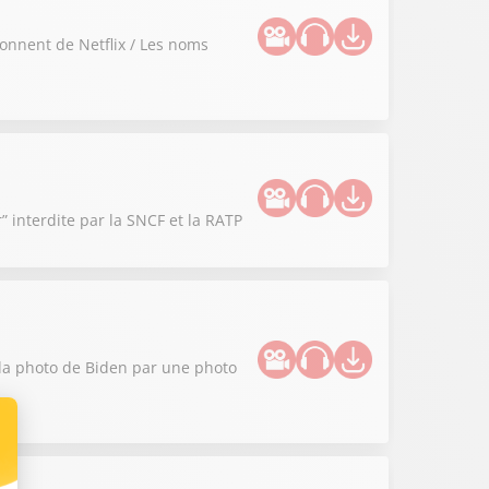
onnent de Netflix / Les noms
” interdite par la SNCF et la RATP
 la photo de Biden par une photo