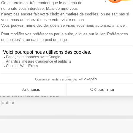
et va au Liban / L'hôpital d'Évreux mendie des lits / Trump rempla
 / Darmanin face à ses responsabilités
ne Simon, Nicolas Conquer
Jubillar