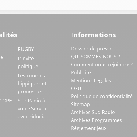
lités
Informations
Dossier de presse
RUGBY
QUI SOMMES-NOUS ?
ue
L'invité
Comment nous rejoindre ?
politique
Publicité
S
Les courses
Mentions Légales
hippiques et
CGU
pronostics
Politique de confidentialité
COPE
Sud Radio à
Sitemap
votre Service
Archives Sud Radio
avec Fiducial
Archives Programmes
Règlement jeux