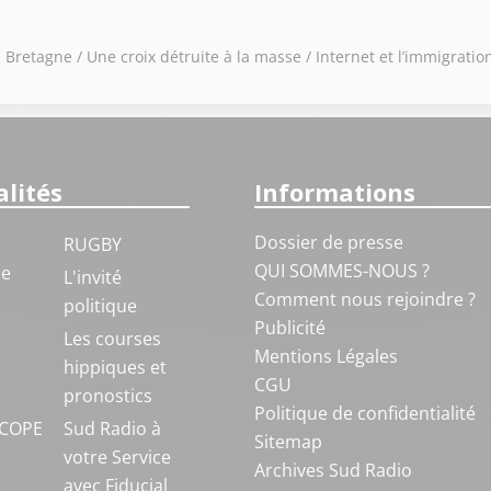
Bretagne / Une croix détruite à la masse / Internet et l’immigrat
lités
Informations
Dossier de presse
RUGBY
QUI SOMMES-NOUS ?
ue
L'invité
Comment nous rejoindre ?
politique
Publicité
S
Les courses
Mentions Légales
hippiques et
CGU
pronostics
Politique de confidentialité
COPE
Sud Radio à
Sitemap
votre Service
Archives Sud Radio
avec Fiducial