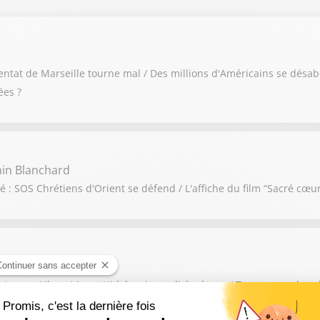
ntat de Marseille tourne mal / Des millions d'Américains se désab
ées ?
in Blanchard
 : SOS Chrétiens d'Orient se défend / L'affiche du film “Sacré cœur
 et va au Liban / Anne Hidalgo, in english please / Trump remplace