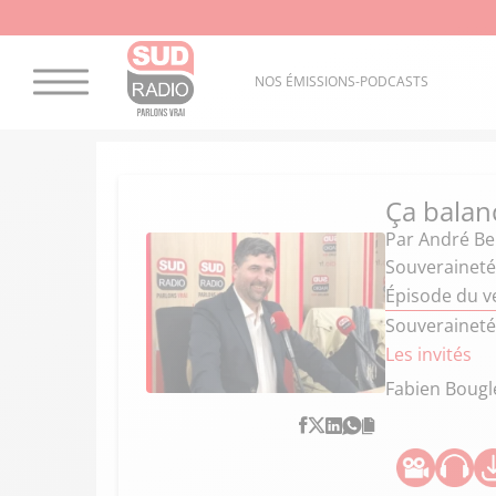
NOS ÉMISSIONS-PODCASTS
Ça balan
Par
André Ber
Souveraineté 
Épisode du ve
Souveraineté 
Les invités
Fabien Bougl