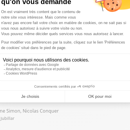
et va au Liban / L'hôpital d'Évreux mendie des lits / Trump rempla
 / Darmanin face à ses responsabilités
ne Simon, Nicolas Conquer
Jubillar