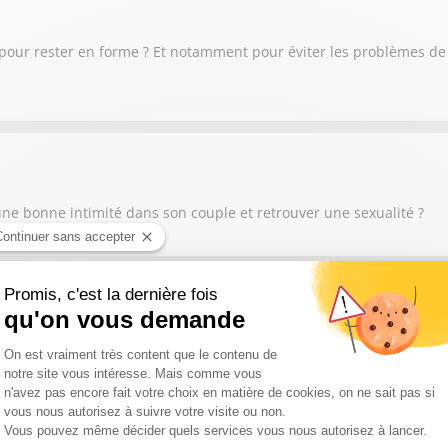
our rester en forme ? Et notamment pour éviter les problèmes de pr
ne bonne intimité dans son couple et retrouver une sexualité ?
xuelle ? Quand on ne pense qu’à ça ? Quand on se masturbe plus de
 fois par semaine ? Si vous avez un doute sur votre rapport à la se