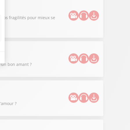
nos fragilités pour mieux se
 d’un bon amant ?
l’amour ?