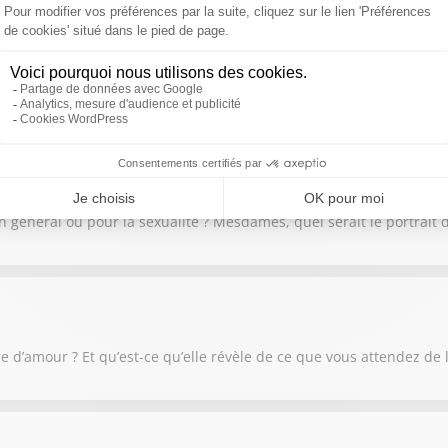
moins construit ou déconstruit ! Comment comprendre nos failles, 
 en général ou pour la sexualité ? Mesdames, quel serait le portrait
e d’amour ? Et qu’est-ce qu’elle révèle de ce que vous attendez de 