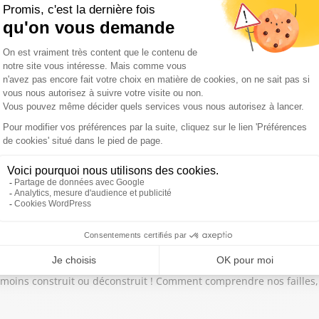
ne bonne intimité dans son couple et retrouver une sexualité ?
xuelle ? Quand on ne pense qu’à ça ? Quand on se masturbe plus de
 fois par semaine ? Si vous avez un doute sur votre rapport à la se
moins construit ou déconstruit ! Comment comprendre nos failles, 