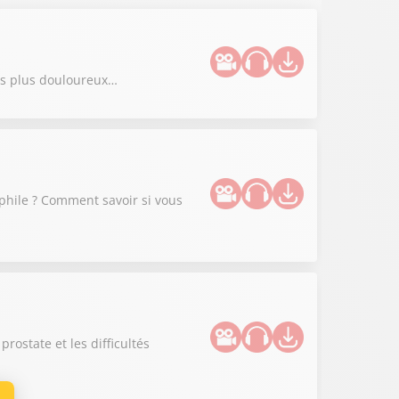
les plus douloureux…
ophile ? Comment savoir si vous
ostate et les difficultés