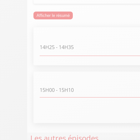
Afficher le résumé
14H25
- 14H35
15H00
- 15H10
Les autres épisodes