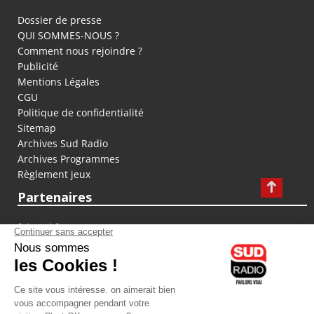
Dossier de presse
QUI SOMMES-NOUS ?
Comment nous rejoindre ?
Publicité
Mentions Légales
CGU
Politique de confidentialité
Sitemap
Archives Sud Radio
Archives Programmes
Règlement jeux
Partenaires
fiducial.fr
lyoncapitale.fr
olympique-et-lyonnais.com
L'application Iphone / Android