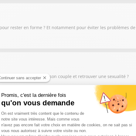
our rester en forme ? Et notamment pour éviter les problèmes de pr
ne bonne intimité dans son couple et retrouver une sexualité ?
xuelle ? Quand on ne pense qu’à ça ? Quand on se masturbe plus de
 fois par semaine ? Si vous avez un doute sur votre rapport à la se