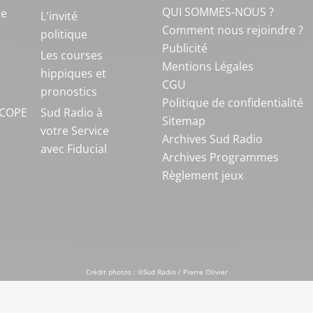
QUI SOMMES-NOUS ?
ue
L'invité
Comment nous rejoindre ?
politique
Publicité
S
Les courses
Mentions Légales
hippiques et
CGU
pronostics
Politique de confidentialité
COPE
Sud Radio à
Sitemap
votre Service
Archives Sud Radio
avec Fiducial
Archives Programmes
Règlement jeux
Crédit photos : ©Sud Radio / Pierre Olivier