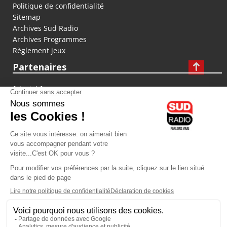
Politique de confidentialité
Sitemap
Archives Sud Radio
Archives Programmes
Règlement jeux
Partenaires
fiducial.fr
lyoncapitale.fr
olympique-et-lyonnais.com
L'application Iphone / Android
Téléchargez l'application
Les cookies
Gestion des cookies