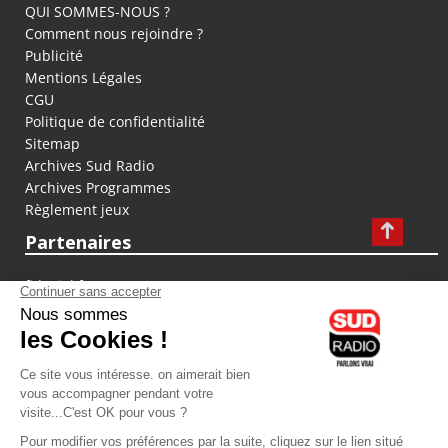
QUI SOMMES-NOUS ?
Comment nous rejoindre ?
Publicité
Mentions Légales
CGU
Politique de confidentialité
Sitemap
Archives Sud Radio
Archives Programmes
Règlement jeux
Partenaires
fiducial.fr
lyoncapitale.fr
olympique-et-lyonnais.com
L'application Iphone / Android
Téléchargez l'application