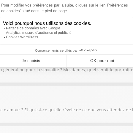
moins construit ou déconstruit ! Comment comprendre nos failles, 
 en général ou pour la sexualité ? Mesdames, quel serait le portrait
e d’amour ? Et qu’est-ce qu’elle révèle de ce que vous attendez de 