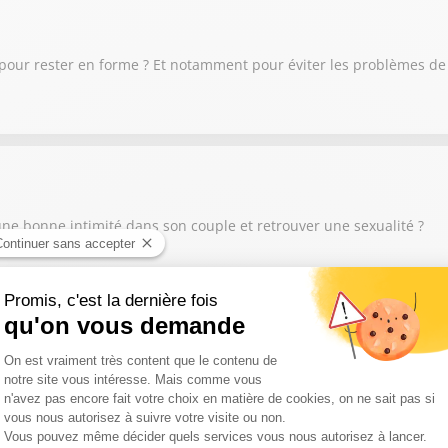
our rester en forme ? Et notamment pour éviter les problèmes de pr
ne bonne intimité dans son couple et retrouver une sexualité ?
xuelle ? Quand on ne pense qu’à ça ? Quand on se masturbe plus de
 fois par semaine ? Si vous avez un doute sur votre rapport à la se