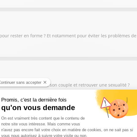
our rester en forme ? Et notamment pour éviter les problèmes de pr
ne bonne intimité dans son couple et retrouver une sexualité ?
xuelle ? Quand on ne pense qu’à ça ? Quand on se masturbe plus de
 fois par semaine ? Si vous avez un doute sur votre rapport à la se