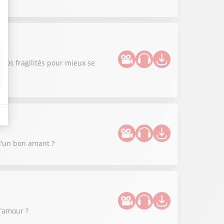
nos fragilités pour mieux se
 d’un bon amant ?
l’amour ?