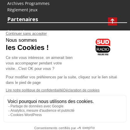
Archives Programmes
Règlement jeux
Partenaires
fiducial.fr
lyoncapitale.fr
olympique-et-lyonnais.com
L'application Iphone / Android
Téléchargez l'application
Les cookies
Gestion des cookies
Crédit photos : ©Sud Radio / Pierre Olivier