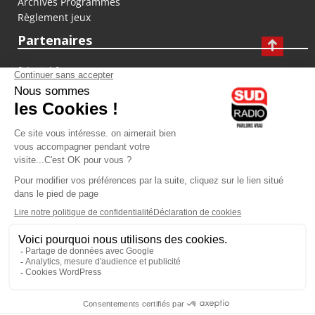
Archives Programmes
Règlement jeux
Partenaires
fiducial.fr
lyoncapitale.fr
olympique-et-lyonnais.com
L'application Iphone / Android
Téléchargez l'application
Les cookies
Gestion des cookies
Crédit photos : ©Sud Radio / Pierre Olivier
10H00 - 12H00
07H00
-
10H00