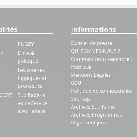
lités
Informations
Dossier de presse
RUGBY
QUI SOMMES-NOUS ?
ue
L'invité
Comment nous rejoindre ?
politique
Publicité
S
Les courses
Mentions Légales
hippiques et
CGU
pronostics
Politique de confidentialité
COPE
Sud Radio à
Sitemap
votre Service
Archives Sud Radio
avec Fiducial
Archives Programmes
Règlement jeux