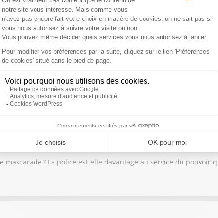
e Burkli
de notre ville » : l’affiche de la honte / Présidentielle 2027 : bienv
pe Darantière
Dame de Chartres du 23 au 25 mai / « Cadavre de vache plutôt qu’e
aillie d'une députée LFI contre le Canon français.
ierre Colombiès
une mascarade ? La police est-elle davantage au service du pouvoir 