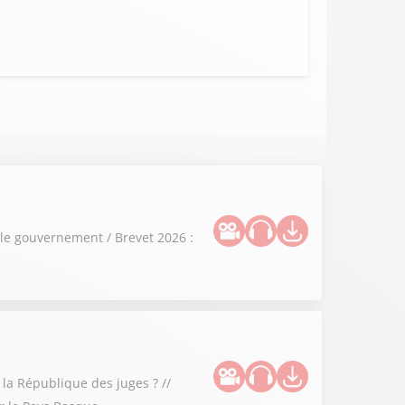
 le gouvernement / Brevet 2026 :
 la République des juges ? //