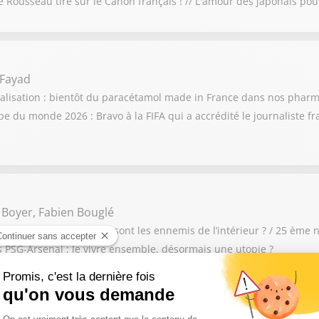
ne Rousseau tire sur le Canon français ! // L'amour des japonais po
 Fayad
calisation : bientôt du paracétamol made in France dans nos pharma
 du monde 2026 : Bravo à la FIFA qui a accrédité le journaliste f
 Boyer, Fabien Bouglé
erre de l’énergie : qui sont les ennemis de l’intérieur ? / 25 ème n
ès PSG-Arsenal : le vivre ensemble, désormais une utopie ?