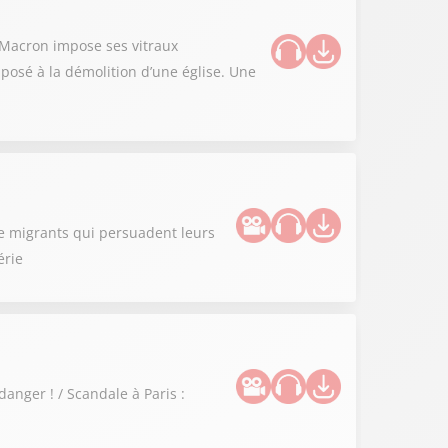
l Macron impose ses vitraux
posé à la démolition d’une église. Une
de migrants qui persuadent leurs
érie
danger ! / Scandale à Paris :