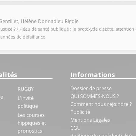
Gentillet, Hélène Donnadieu Rigole
ustice ? / Fléau de santé publique : le protoxyde d’azote, attention 
 années de défaillance
lités
Informations
Dossier de presse
RUGBY
QUI SOMMES-NOUS ?
ue
L'invité
Comment nous rejoindre ?
politique
Publicité
S
Les courses
Mentions Légales
hippiques et
CGU
pronostics
Politique de confidentialité