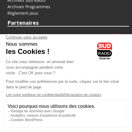
Archives Sud Radio
Archives Programmes
Règlement jeux
Partenaires
fiducial.fr
lyoncapitale.fr
olympique-et-lyonnais.com
L'application Iphone / Android
Téléchargez l'application
Les cookies
Gestion des cookies
Crédit photos : ©Sud Radio / Pierre Olivier