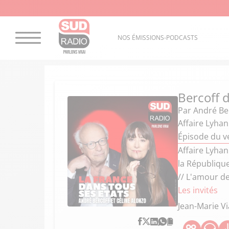
NOS ÉMISSIONS-PODCASTS
Bercoff d
Par
André Ber
Affaire Lyhan
Épisode du v
Affaire Lyhan
la République
// L'amour d
Les invités
Jean-Marie Vi