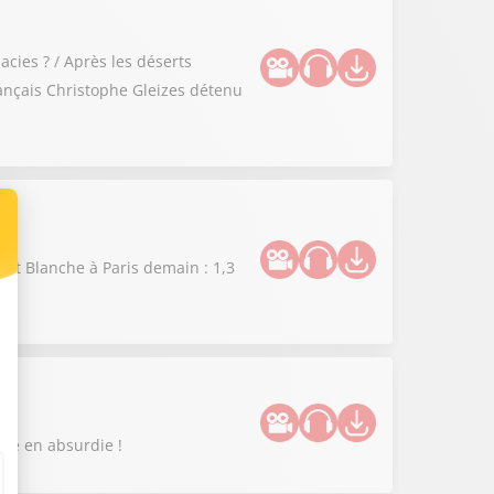
cies ? / Après les déserts
rançais Christophe Gleizes détenu
uit Blanche à Paris demain : 1,3
enue en absurdie !