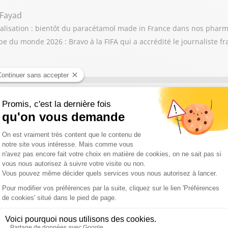
 Fayad
calisation : bientôt du paracétamol made in France dans nos pharma
 du monde 2026 : Bravo à la FIFA qui a accrédité le journaliste f
 Boyer, Fabien Bouglé
erre de l’énergie : qui sont les ennemis de l’intérieur ? / 25 ème n
ès PSG-Arsenal : le vivre ensemble, désormais une utopie ?
e Burkli
de notre ville » : l’affiche de la honte / Présidentielle 2027 : bienv