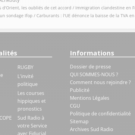
Achkouty
s d'Orient, les oubliés de cet accord / Immigration clandestine en F
 sondage Ifop / Carburants : l'UE dénonce la baisse de la TVA en
lités
Informations
Dossier de presse
RUGBY
QUI SOMMES-NOUS ?
ue
L'invité
Comment nous rejoindre ?
politique
Publicité
S
Les courses
Mentions Légales
hippiques et
CGU
pronostics
Politique de confidentialité
COPE
Sud Radio à
Sitemap
votre Service
Archives Sud Radio
avec Fiducial