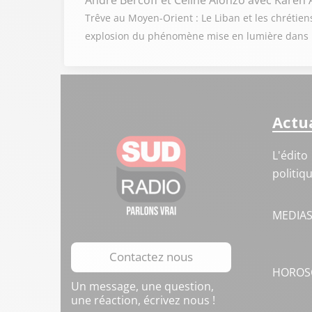
André Bercoff et Céline Alonzo
avec Karen 
Trêve au Moyen-Orient : Le Liban et les chrétien
explosion du phénomène mise en lumière dans un
Actua
L'édito
politiq
MEDIA
Contactez nous
HOROS
Un message, une question,
une réaction, écrivez nous !