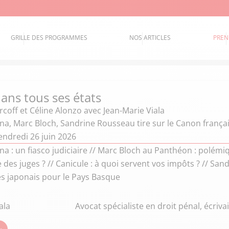
GRILLE DES PROGRAMMES
NOS ARTICLES
PREN
ans tous ses états
coff et Céline Alonzo
avec Jean-Marie Viala
na, Marc Bloch, Sandrine Rousseau tire sur le Canon français
endredi 26 juin 2026
na : un fiasco judiciaire // Marc Bloch au Panthéon : polémi
 des juges ? // Canicule : à quoi servent vos impôts ? // San
es japonais pour le Pays Basque
ala
Avocat spécialiste en droit pénal, écriva