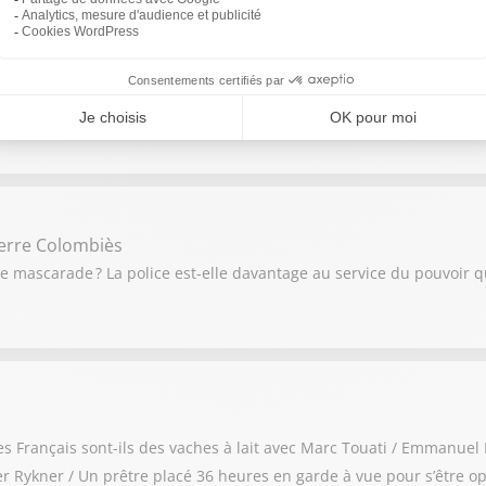
pe Darantière
Dame de Chartres du 23 au 25 mai / « Cadavre de vache plutôt qu’e
aillie d'une députée LFI contre le Canon français.
ierre Colombiès
une mascarade ? La police est-elle davantage au service du pouvoir 
: les Français sont-ils des vaches à lait avec Marc Touati / Emmanue
 Rykner / Un prêtre placé 36 heures en garde à vue pour s’être op