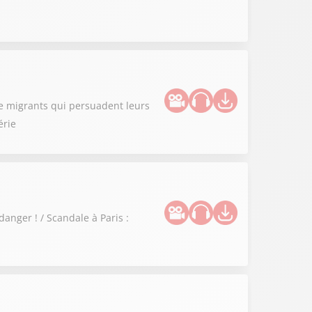
de migrants qui persuadent leurs
érie
danger ! / Scandale à Paris :