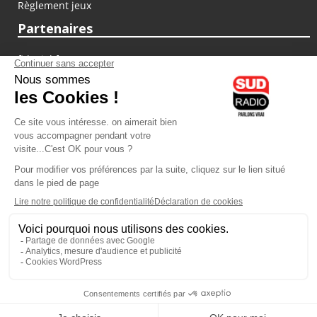
Règlement jeux
Partenaires
fiducial.fr
lyoncapitale.fr
olympique-et-lyonnais.com
L'application Iphone / Android
Téléchargez l'application
Les cookies
Gestion des cookies
Crédit photos : ©Sud Radio / Pierre Olivier
10H00
-
13H00
13H00 - 14H00
Anthony Martins Misse
Jacques Pessis