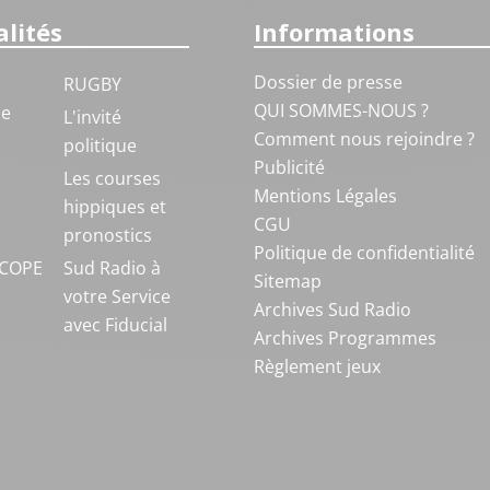
lités
Informations
Dossier de presse
RUGBY
QUI SOMMES-NOUS ?
ue
L'invité
Comment nous rejoindre ?
politique
Publicité
S
Les courses
Mentions Légales
hippiques et
CGU
pronostics
Politique de confidentialité
COPE
Sud Radio à
Sitemap
votre Service
Archives Sud Radio
avec Fiducial
Archives Programmes
Règlement jeux