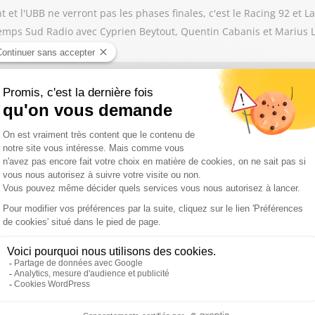
 et l'UBB ne verront pas les phases finales, c'est le Racing 92 et L
-temps Sud Radio avec Cyprien Beytout, Quentin Cabanis et Marius 
 la course au Top 6 et on se demande s'il faut s'inquiéter pour l
dans la 3ème mi-temps Sud Radio avec Cyprien Beytout, Quentin Caba
up et de Bordeaux Bègles en Champions Cup, quel club peut viser l
-temps Sud Radio avec Cyprien Beytout, Quentin Cabanis et Marius 