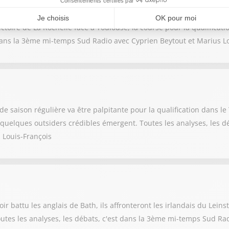
ictoire de La Rochelle face à Toulouse, la course pour la qualificat
t dans la 3ème mi-temps Sud Radio avec Cyprien Beytout et Marius L
 de saison régulière va être palpitante pour la qualification dans 
quelques outsiders crédibles émergent. Toutes les analyses, les dé
 Louis-François
ir battu les anglais de Bath, ils affronteront les irlandais du Leinst
outes les analyses, les débats, c'est dans la 3ème mi-temps Sud Ra