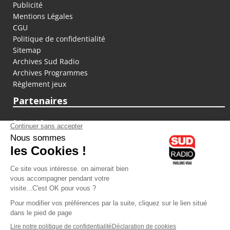
Publicité
Mentions Légales
CGU
Politique de confidentialité
Sitemap
Archives Sud Radio
Archives Programmes
Règlement jeux
Partenaires
fiducial.fr
lyoncapitale.fr
olympique-et-lyonnais.com
L'application Iphone / Android
Téléchargez l'application
Les cookies