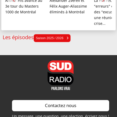
Arthur Fils avance au
Alexander Zverev et
La Fifa recon
3e tour du Masters
Félix Auger-Aliassime
"erreurs" et
1000 de Montréal
éliminés à Montréal
des "excuses
une réunion
crise...
Les épisodes
Saison 2025 / 2026
Saison 2025 / 2026
Saison 2024 / 2025
Saison 2023 / 2024
Saison 2022 / 2023
Saison 2021 / 2022
Contactez nous
Un message, une question, une réaction, écrivez nous !