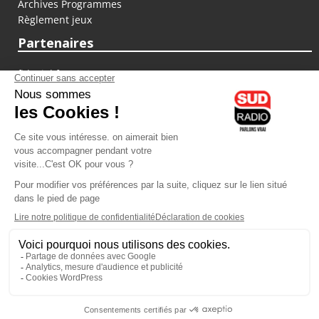
Archives Programmes
Règlement jeux
Partenaires
fiducial.fr
lyoncapitale.fr
olympique-et-lyonnais.com
L'application Iphone / Android
Téléchargez l'application
Les cookies
Gestion des cookies
Crédit photos : ©Sud Radio / Pierre Olivier