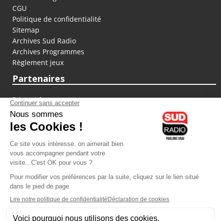
CGU
Politique de confidentialité
Sitemap
Archives Sud Radio
Archives Programmes
Règlement jeux
Partenaires
fiducial.fr
lyoncapitale.fr
olympique-et-lyonnais.com
L'application Iphone / Android
Téléchargez l'application
Les cookies
Gestion des cookies