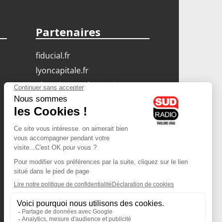
Partenaires
fiducial.fr
lyoncapitale.fr
olympique-et-lyonnais.com
L'application Iphone
/ Android
Téléchargez l'application
Les cookies