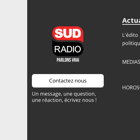
Sais
Sais
Actua
Sais
L'édito
politiq
MEDIA
Contactez nous
HOROS
Un message, une question,
une réaction, écrivez nous !