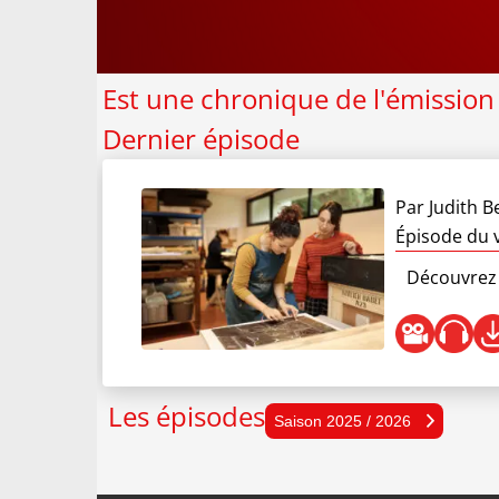
Est une chronique de l'émission
Dernier épisode
Par
Judith Be
Épisode du 
Découvrez l
Les épisodes
Sais
Saison 2025 / 2026
Sais