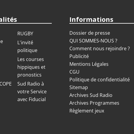
on 2023 / 2024
on 2022 / 2023
lités
Informations
on 2021 / 2022
Dossier de presse
RUGBY
QUI SOMMES-NOUS ?
ue
L'invité
Comment nous rejoindre ?
politique
Publicité
S
Les courses
Mentions Légales
hippiques et
CGU
pronostics
Politique de confidentialité
COPE
Sud Radio à
Sitemap
votre Service
Archives Sud Radio
avec Fiducial
Archives Programmes
Règlement jeux