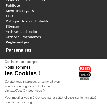
Comment nous rejoindre ?
Publicité
Mentions Légales
CGU
Politique de confidentialité
Sitemap
Archives Sud Radio
Archives Programmes
Règlement jeux
Partenaires
fiducial.fr
lyoncapitale.fr
olympique-et-lyonnais.com
L'application Iphone / Android
Téléchargez l'application
Les cookies