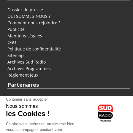
Dossier de presse
QUI SOMMES-NOUS ?
Comment nous rejoindre ?
Publicité
Mentions Légales
CGU
Politique de confidentialité
Sitemap
Archives Sud Radio
Archives Programmes
Règlement jeux
Partenaires
fiducial.fr
lyoncapitale.fr
olympique-et-lyonnais.com
L'application Iphone / Android