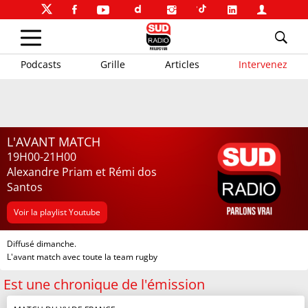
Podcasts
Grille
Articles
Intervenez
L'AVANT MATCH
19H00-21H00
Alexandre Priam et Rémi dos
Santos
Voir la playlist Youtube
Diffusé dimanche.
L'avant match avec toute la team rugby
Est une chronique de l'émission