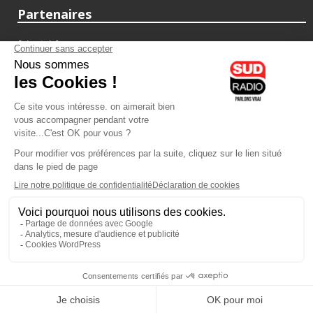
Partenaires
fiducial.fr
lyoncapitale.fr
olympique-et-lyonnais.com
L'application Iphone / Android
Téléchargez l'application
Les cookies
Gestion des cookies
Crédit photos : ©Sud Radio / Pierre Olivier
03H00
-
06H00
06H00 - 07H00
Noémie Halioua
Laurence Péraud
Les débats de l'été
Le meilleur de Sud Radio