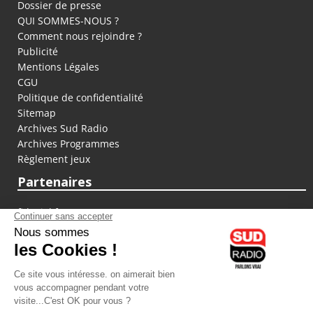
Dossier de presse
QUI SOMMES-NOUS ?
Comment nous rejoindre ?
Publicité
Mentions Légales
CGU
Politique de confidentialité
Sitemap
Archives Sud Radio
Archives Programmes
Règlement jeux
Partenaires
fiducial.fr
lyoncapitale.fr
olympique-et-lyonnais.com
L'application Iphone / Android
Téléchargez l'application