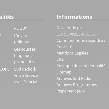
lités
Informations
Dossier de presse
RUGBY
QUI SOMMES-NOUS ?
ue
L'invité
Comment nous rejoindre ?
politique
Publicité
S
Les courses
Mentions Légales
hippiques et
CGU
pronostics
Politique de confidentialité
COPE
Sud Radio à
Sitemap
votre Service
Archives Sud Radio
avec Fiducial
Archives Programmes
Règlement jeux