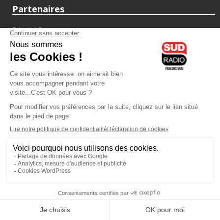
Partenaires
fiducial.fr
lyoncapitale.fr
olympique-et-lyonnais.com
L'application Iphone / Android
Téléchargez l'application
Les cookies
Gestion des cookies
Crédit photos : ©Sud Radio / Pierre Olivier
17H00
-
19H00
19H00 - 20H00
Judith Beller
Yvan Cujious
Les Vraies Voix
Loft Music Sud Radio