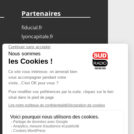
Partenaires
fiducial.fr
lyoncapitale.fr
olympique-et-lyonnais.com
L'application Iphone
/ Android
Téléchargez l'application
Les cookies
Gestion des cookies