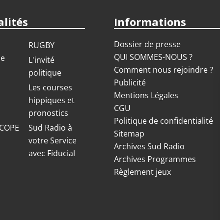
lités
Informations
Dossier de presse
RUGBY
QUI SOMMES-NOUS ?
ue
L'invité
Comment nous rejoindre ?
politique
Publicité
S
Les courses
Mentions Légales
hippiques et
CGU
pronostics
Politique de confidentialité
COPE
Sud Radio à
Sitemap
votre Service
Archives Sud Radio
avec Fiducial
Archives Programmes
Règlement jeux