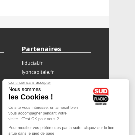
Partenaires
fiducial.fr
lyoncapitale.fr
olympique-et-lyonnais.com
L'application Iphone
/ Android
Téléchargez l'application