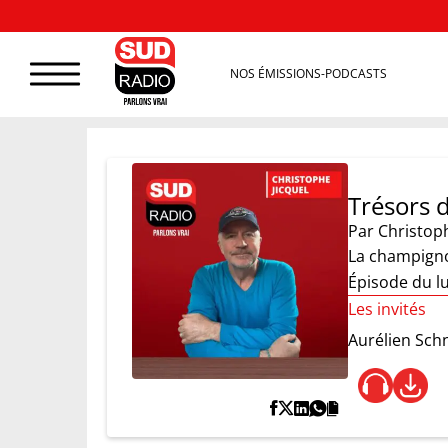
NOS ÉMISSIONS-PODCASTS
Trésors d
Par
Christoph
La champigno
Épisode du l
Les invités
Aurélien Sch