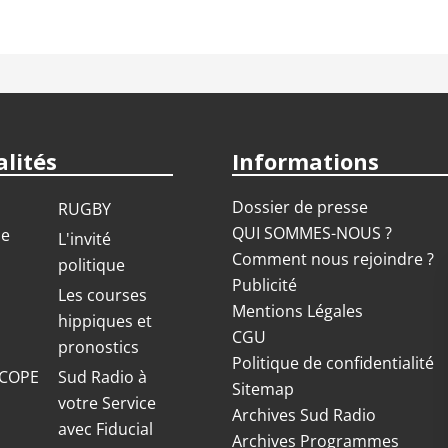
lités
Informations
Dossier de presse
RUGBY
QUI SOMMES-NOUS ?
ue
L'invité
Comment nous rejoindre ?
politique
Publicité
S
Les courses
Mentions Légales
hippiques et
CGU
pronostics
Politique de confidentialité
COPE
Sud Radio à
Sitemap
votre Service
Archives Sud Radio
avec Fiducial
Archives Programmes