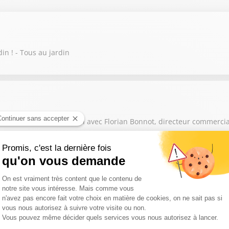
in ! - Tous au jardin
ontemplation au jardin avec Florian Bonnot, directeur commercial d
lles de la fleur française ! - Tous au jardin