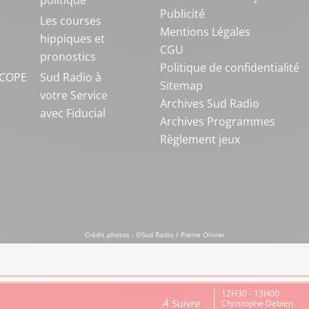
politique
Publicité
S
Les courses
Mentions Légales
hippiques et
CGU
pronostics
Politique de confidentialité
COPE
Sud Radio à
Sitemap
votre Service
Archives Sud Radio
avec Fiducial
Archives Programmes
Règlement jeux
Crédit photos : ©Sud Radio / Pierre Olivier
12H30 - 13H00
À Suivre
Christophe Debien