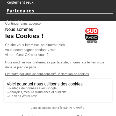
Règlement jeux
Partenaires
fiducial.fr
lyoncapitale.fr
olympique-et-lyonnais.com
L'application Iphone / Android
Téléchargez l'application
Les cookies
Gestion des cookies
Crédit photos : ©Sud Radio / Pierre Olivier
22H00
-
00H00
23H00 - 00H00
Brigitte Lahaie
Animateur