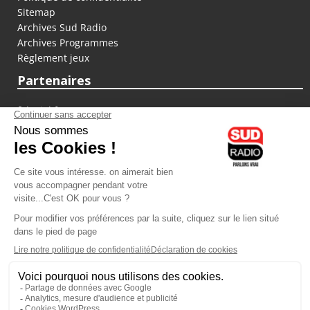
Sitemap
Archives Sud Radio
Archives Programmes
Règlement jeux
Partenaires
fiducial.fr
lyoncapitale.fr
olympique-et-lyonnais.com
L'application Iphone / Android
Téléchargez l'application
Les cookies
Gestion des cookies
Crédit photos : ©Sud Radio / Pierre Olivier