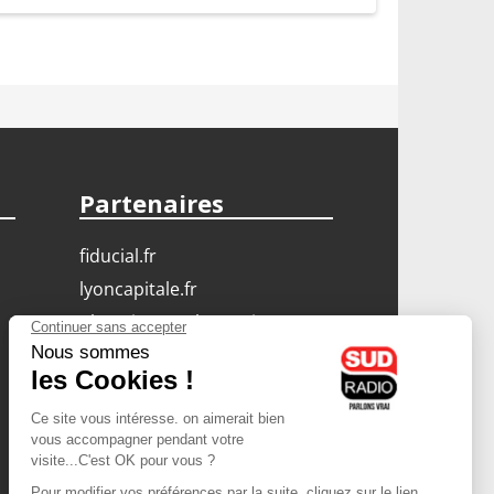
Partenaires
fiducial.fr
lyoncapitale.fr
olympique-et-lyonnais.com
L'application Iphone
/ Android
Téléchargez l'application